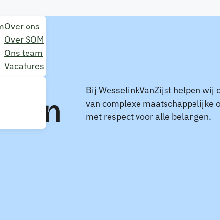
m
Over ons
Over SOM
Ons team
Vacatures
Bij WesselinkVanZijst helpen wij 
aven
van complexe maatschappelijke 
met respect voor alle belangen.
n