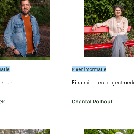
matie
Meer informatie
iseur
Financieel en projectme
ek
Chantal Polhout