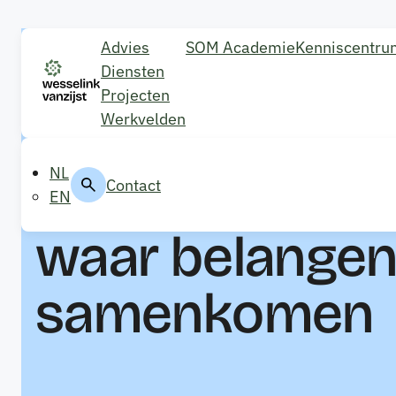
Advies
SOM Academie
Kenniscentru
Diensten
Projecten
Werkvelden
NL
Complexe opg
Contact
EN
waar belange
samenkomen