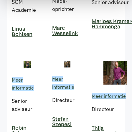
Mede-
SOM
Senior adviseur
oprichter
Academie
Marloes Kramer
Hammenga
Marc
Linus
Wesselink
Bohlsen
Meer
Meer
informatie
informatie
Meer informatie
Directeur
Senior
adviseur
Directeur
Stefan
Szepesi
Robin
Thijs