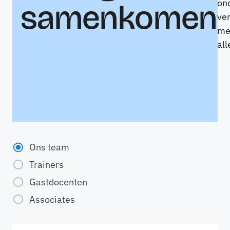
on
samenkomen
ve
me
all
Ons team
Trainers
Gastdocenten
Associates