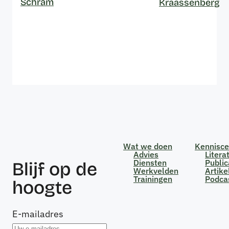
Schram
Kraassenberg
Wat we doen
Kennisc
Advies
Litera
Diensten
Public
Blijf op de
Werkvelden
Artike
Trainingen
Podca
hoogte
E-mailadres