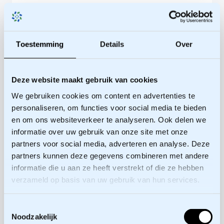
Toestemming
Details
Over
Meer
Meer
informatie
informatie
Deze website maakt gebruik van cookies
Meer informatie
Medewerker
Senior
We gebruiken cookies om content en advertenties te
SOM
adviseur
Mede-oprichter,
personaliseren, om functies voor social media te bieden
Academie
Trainer
en om ons websiteverkeer te analyseren. Ook delen we
informatie over uw gebruik van onze site met onze
Esther
Vriesendorp
partners voor social media, adverteren en analyse. Deze
Fleur de
Hans van Zijst
Groodt
partners kunnen deze gegevens combineren met andere
informatie die u aan ze heeft verstrekt of die ze hebben
verzameld op basis van uw gebruik van hun services.
Toestemmingsselectie
Noodzakelijk