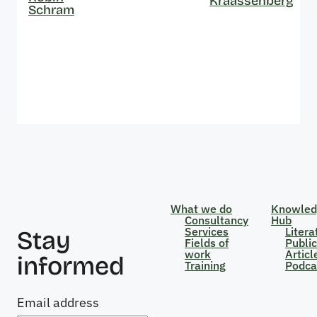
Kraassenberg
Schram
What we do
Knowled
Consultancy
Hub
Services
Litera
Stay
Fields of
Public
work
Articl
informed
Training
Podca
Email address