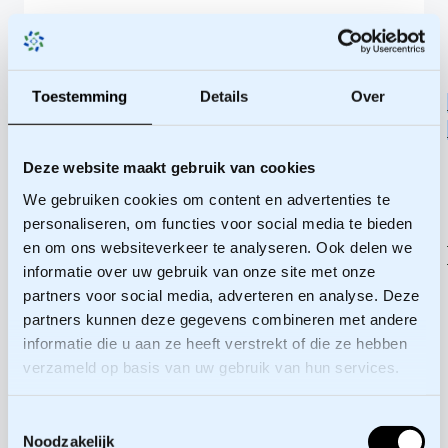
More
Toestemming
Details
Over
More
More
information
information
information
SSE
Deze website maakt gebruik van cookies
Senior
Co-founder,
Academy
consultant
We gebruiken cookies om content en advertenties te
Trainer
Employee
personaliseren, om functies voor social media te bieden
en om ons websiteverkeer te analyseren. Ook delen we
Esther
informatie over uw gebruik van onze site met onze
Hans van
Vriesendorp
Fleur de
Zijst
partners voor social media, adverteren en analyse. Deze
Groodt
partners kunnen deze gegevens combineren met andere
informatie die u aan ze heeft verstrekt of die ze hebben
verzameld op basis van uw gebruik van hun services.
Toestemmingsselectie
Noodzakelijk