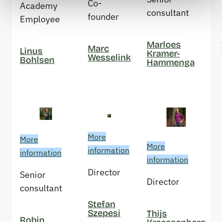
Co-
Academy
consultant
founder
Employee
Marloes
Marc
Linus
Kramer-
Wesselink
Bohlsen
Hammenga
More
More
More
information
information
information
Director
Senior
Director
consultant
Stefan
Szepesi
Thijs
Robin