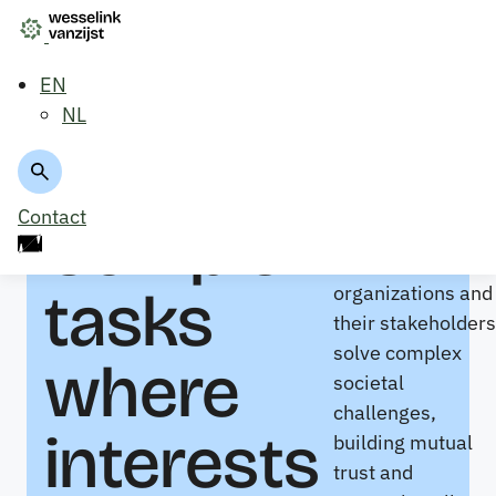
EN
NL
At
Contact
Complex
WesselinkVanZijst
we help
tasks
organizations and
their stakeholders
solve complex
where
societal
challenges,
interests
building mutual
trust and