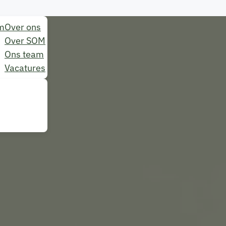
m
Over ons
Over SOM
Ons team
Vacatures